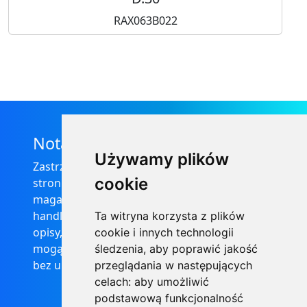
RAX063B022
Nota prawna
Używamy plików
Zastrzega się, że informacje zamieszczone na
cookie
stronie internetowej https://informator-
magazynowy.technical.pl/ nie stanowią oferty
handlowej w rozumieniu prawa, ponadto
Ta witryna korzysta z plików
opisy, dane techniczne i pozostałe informacje
cookie i innych technologii
mogą ulec zmianie bez podania przyczyny i
śledzenia, aby poprawić jakość
bez uprzedzenia.
przeglądania w następujących
celach:
aby umożliwić
podstawową funkcjonalność