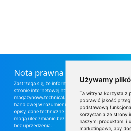
Nota prawna
Używamy plikó
Zastrzega się, że informacje zamieszczone na
stronie internetowej https://informator-
Ta witryna korzysta z p
magazynowy.technical.pl/ nie stanowią oferty
poprawić jakość przeg
handlowej w rozumieniu prawa, ponadto
podstawową funkcjona
opisy, dane techniczne i pozostałe informacje
korzystania ze strony 
mogą ulec zmianie bez podania przyczyny i
naszymi produktami i u
bez uprzedzenia.
marketingowe
,
aby dos