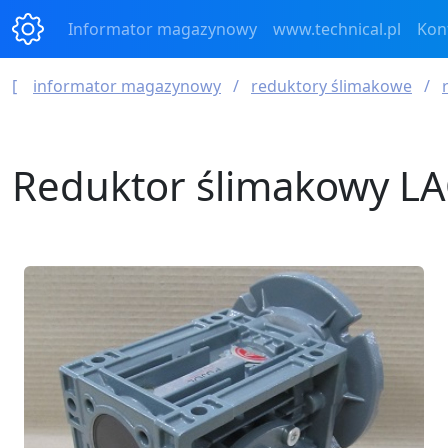
Informator magazynowy
www.technical.pl
Kon
informator magazynowy
reduktory ślimakowe
Reduktor ślimakowy LA