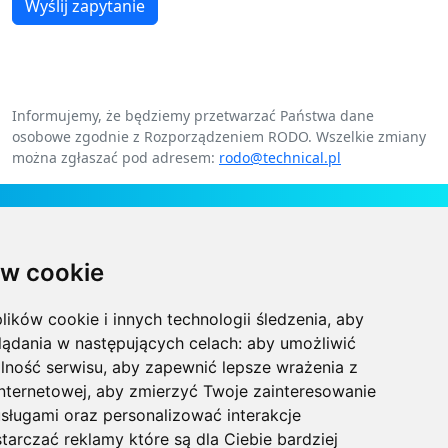
Wyślij zapytanie
Informujemy, że będziemy przetwarzać Państwa dane
osobowe zgodnie z Rozporządzeniem RODO. Wszelkie zmiany
można zgłaszać pod adresem:
rodo@technical.pl
Kontakt
w cookie
Technical Grzegorz Tęgos
Polska, 62-600 Koło, ul. Toruńska 212
lików cookie i innych technologii śledzenia, aby
NIP 666-137-75-84, REGON 310288700
lądania w następujących celach:
aby umożliwić
lność serwisu
,
aby zapewnić lepsze wrażenia z
+48 63-27-25-478
internetowej
,
aby zmierzyć Twoje zainteresowanie
sługami oraz personalizować interakcje
biuro@technical.pl
tarczać reklamy które są dla Ciebie bardziej