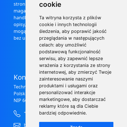
cookie
stronie internetowej https://informator-
magazynowy.technical.pl/ nie stanowią oferty
handlowej w rozumieniu prawa, ponadto
Ta witryna korzysta z plików
opisy, dane techniczne i pozostałe informacje
cookie i innych technologii
mogą ulec zmianie bez podania przyczyny i
śledzenia, aby poprawić jakość
bez uprzedzenia.
przeglądania w następujących
celach:
aby umożliwić
podstawową funkcjonalność
serwisu
,
aby zapewnić lepsze
wrażenia z korzystania ze strony
internetowej
,
aby zmierzyć Twoje
Kontakt
zainteresowanie naszymi
produktami i usługami oraz
Technical Grzegorz Tęgos
personalizować interakcje
Polska, 62-600 Koło, ul. Toruńska 212
marketingowe
,
aby dostarczać
NIP 666-137-75-84, REGON 310288700
reklamy które są dla Ciebie
+48 63-27-25-478
bardziej odpowiednie
.
biuro@technical.pl