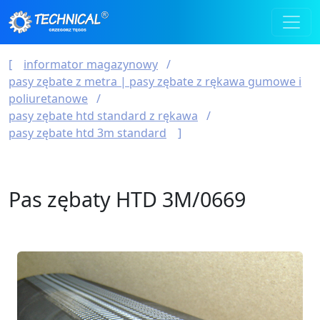
informator magazynowy
pasy zębate z metra | pasy zębate z rękawa gumowe i
poliuretanowe
pasy zębate htd standard z rękawa
pasy zębate htd 3m standard
Pas zębaty HTD 3M/0669