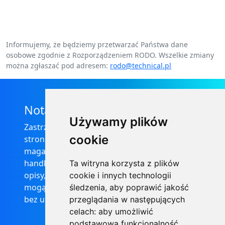
Informujemy, że będziemy przetwarzać Państwa dane
osobowe zgodnie z Rozporządzeniem RODO. Wszelkie zmiany
można zgłaszać pod adresem:
rodo@technical.pl
Nota prawna
Używamy plików
Zastrzega się, że informacje zamieszczone na
cookie
stronie internetowej https://informator-
magazynowy.technical.pl/ nie stanowią oferty
handlowej w rozumieniu prawa, ponadto
Ta witryna korzysta z plików
opisy, dane techniczne i pozostałe informacje
cookie i innych technologii
mogą ulec zmianie bez podania przyczyny i
śledzenia, aby poprawić jakość
bez uprzedzenia.
przeglądania w następujących
celach:
aby umożliwić
podstawową funkcjonalność