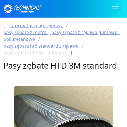
informator magazynowy
pasy zębate z metra | pasy zębate z rękawa gumowe i
poliuretanowe
pasy zębate htd standard z rękawa
pasy zębate htd 3m standard
Pasy zębate HTD 3M standard