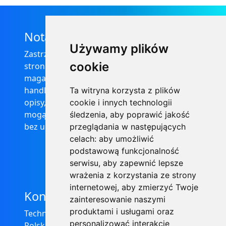
Nota prawna
Używamy plików
Zastrzega się, że informacje zamieszczone na
cookie
stronie internetowej https://informator-
magazynowy.technical.pl/ nie stanowią oferty
handlowej w rozumieniu prawa, ponadto
Ta witryna korzysta z plików
opisy, dane techniczne i pozostałe informacje
cookie i innych technologii
mogą ulec zmianie bez podania przyczyny i
śledzenia, aby poprawić jakość
bez uprzedzenia.
przeglądania w następujących
celach:
aby umożliwić
podstawową funkcjonalność
serwisu
,
aby zapewnić lepsze
wrażenia z korzystania ze strony
internetowej
,
aby zmierzyć Twoje
Kontakt
zainteresowanie naszymi
produktami i usługami oraz
Technical Grzegorz Tęgos
personalizować interakcje
Polska, 62-600 Koło, ul. Toruńska 212