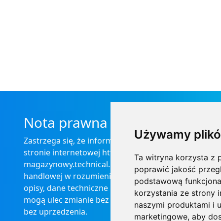
Nota prawna
Używamy plikó
Zastrzega się, że informacje zamieszczone na
stronie internetowej https://informator-
Ta witryna korzysta z p
magazynowy.technical.pl/ nie stanowią oferty
poprawić jakość przeg
handlowej w rozumieniu prawa, ponadto
podstawową funkcjona
opisy, dane techniczne i pozostałe informacje
korzystania ze strony 
mogą ulec zmianie bez podania przyczyny i
naszymi produktami i u
bez uprzedzenia.
marketingowe
,
aby dos