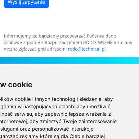
Wyślij zapytanie
Informujemy, że będziemy przetwarzać Państwa dane
osobowe zgodnie z Rozporządzeniem RODO. Wszelkie zmiany
można zgłaszać pod adresem:
rodo@technical.pl
Kontakt
w cookie
Technical Grzegorz Tęgos
Polska, 62-600 Koło, ul. Toruńska 212
lików cookie i innych technologii śledzenia, aby
NIP 666-137-75-84, REGON 310288700
lądania w następujących celach:
aby umożliwić
lność serwisu
,
aby zapewnić lepsze wrażenia z
+48 63-27-25-478
internetowej
,
aby zmierzyć Twoje zainteresowanie
sługami oraz personalizować interakcje
biuro@technical.pl
tarczać reklamy które są dla Ciebie bardziej