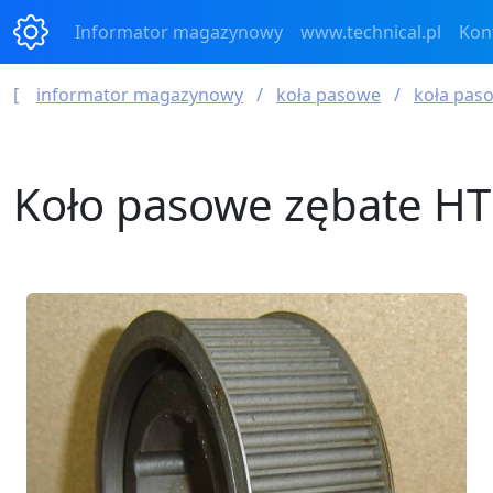
Informator magazynowy
www.technical.pl
Kon
informator magazynowy
koła pasowe
koła paso
Koło pasowe zębate HT