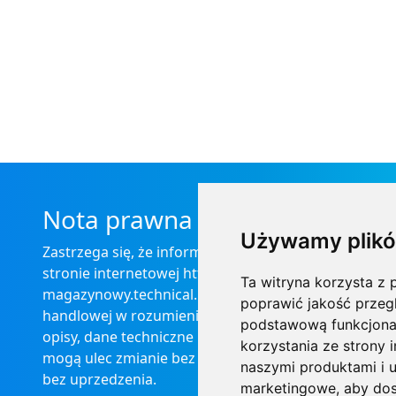
Nota prawna
Używamy plikó
Zastrzega się, że informacje zamieszczone na
stronie internetowej https://informator-
Ta witryna korzysta z p
magazynowy.technical.pl/ nie stanowią oferty
poprawić jakość przeg
handlowej w rozumieniu prawa, ponadto
podstawową funkcjona
opisy, dane techniczne i pozostałe informacje
korzystania ze strony 
mogą ulec zmianie bez podania przyczyny i
naszymi produktami i u
bez uprzedzenia.
marketingowe
,
aby dos