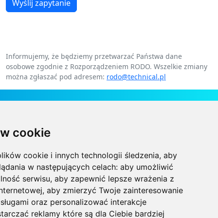
Wyślij zapytanie
Informujemy, że będziemy przetwarzać Państwa dane
osobowe zgodnie z Rozporządzeniem RODO. Wszelkie zmiany
można zgłaszać pod adresem:
rodo@technical.pl
Kontakt
w cookie
Technical Grzegorz Tęgos
Polska, 62-600 Koło, ul. Toruńska 212
lików cookie i innych technologii śledzenia, aby
NIP 666-137-75-84, REGON 310288700
lądania w następujących celach:
aby umożliwić
lność serwisu
,
aby zapewnić lepsze wrażenia z
+48 63-27-25-478
internetowej
,
aby zmierzyć Twoje zainteresowanie
sługami oraz personalizować interakcje
biuro@technical.pl
tarczać reklamy które są dla Ciebie bardziej