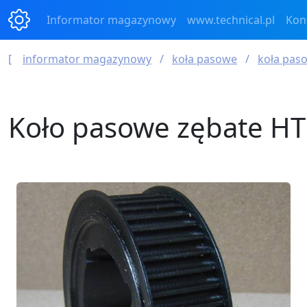
Informator magazynowy
www.technical.pl
Kon
informator magazynowy
koła pasowe
koła paso
Koło pasowe zębate HT