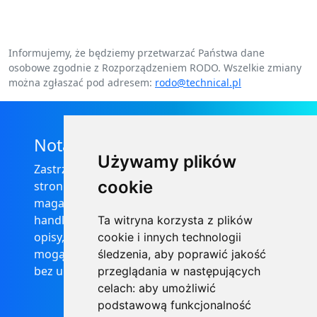
Informujemy, że będziemy przetwarzać Państwa dane
osobowe zgodnie z Rozporządzeniem RODO. Wszelkie zmiany
można zgłaszać pod adresem:
rodo@technical.pl
Nota prawna
Używamy plików
Zastrzega się, że informacje zamieszczone na
cookie
stronie internetowej https://informator-
magazynowy.technical.pl/ nie stanowią oferty
handlowej w rozumieniu prawa, ponadto
Ta witryna korzysta z plików
opisy, dane techniczne i pozostałe informacje
cookie i innych technologii
mogą ulec zmianie bez podania przyczyny i
śledzenia, aby poprawić jakość
bez uprzedzenia.
przeglądania w następujących
celach:
aby umożliwić
podstawową funkcjonalność