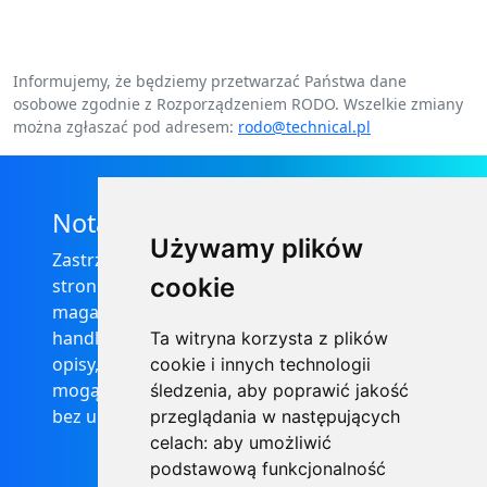
Informujemy, że będziemy przetwarzać Państwa dane
osobowe zgodnie z Rozporządzeniem RODO. Wszelkie zmiany
można zgłaszać pod adresem:
rodo@technical.pl
Nota prawna
Używamy plików
Zastrzega się, że informacje zamieszczone na
cookie
stronie internetowej https://informator-
magazynowy.technical.pl/ nie stanowią oferty
handlowej w rozumieniu prawa, ponadto
Ta witryna korzysta z plików
opisy, dane techniczne i pozostałe informacje
cookie i innych technologii
mogą ulec zmianie bez podania przyczyny i
śledzenia, aby poprawić jakość
bez uprzedzenia.
przeglądania w następujących
celach:
aby umożliwić
podstawową funkcjonalność