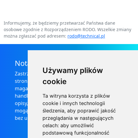
Informujemy, że będziemy przetwarzać Państwa dane
osobowe zgodnie z Rozporządzeniem RODO. Wszelkie zmiany
można zgłaszać pod adresem:
rodo@technical.pl
Nota prawna
Używamy plików
Zastrzega się, że informacje zamieszczone na
cookie
stronie internetowej https://informator-
magazynowy.technical.pl/ nie stanowią oferty
handlowej w rozumieniu prawa, ponadto
Ta witryna korzysta z plików
opisy, dane techniczne i pozostałe informacje
cookie i innych technologii
mogą ulec zmianie bez podania przyczyny i
śledzenia, aby poprawić jakość
bez uprzedzenia.
przeglądania w następujących
celach:
aby umożliwić
podstawową funkcjonalność