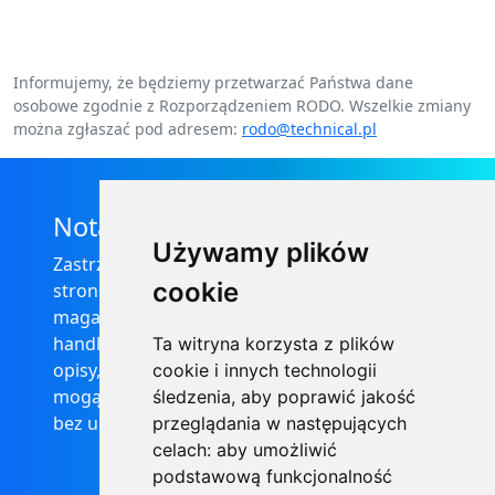
Informujemy, że będziemy przetwarzać Państwa dane
osobowe zgodnie z Rozporządzeniem RODO. Wszelkie zmiany
można zgłaszać pod adresem:
rodo@technical.pl
Nota prawna
Używamy plików
Zastrzega się, że informacje zamieszczone na
cookie
stronie internetowej https://informator-
magazynowy.technical.pl/ nie stanowią oferty
handlowej w rozumieniu prawa, ponadto
Ta witryna korzysta z plików
opisy, dane techniczne i pozostałe informacje
cookie i innych technologii
mogą ulec zmianie bez podania przyczyny i
śledzenia, aby poprawić jakość
bez uprzedzenia.
przeglądania w następujących
celach:
aby umożliwić
podstawową funkcjonalność