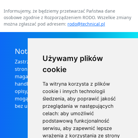
Informujemy, że będziemy przetwarzać Państwa dane
osobowe zgodnie z Rozporządzeniem RODO. Wszelkie zmiany
można zgłaszać pod adresem:
rodo@technical.pl
Nota prawna
Używamy plików
Zastrzega się, że informacje zamieszczone na
cookie
stronie internetowej https://informator-
magazynowy.technical.pl/ nie stanowią oferty
handlowej w rozumieniu prawa, ponadto
Ta witryna korzysta z plików
opisy, dane techniczne i pozostałe informacje
cookie i innych technologii
mogą ulec zmianie bez podania przyczyny i
śledzenia, aby poprawić jakość
bez uprzedzenia.
przeglądania w następujących
celach:
aby umożliwić
podstawową funkcjonalność
serwisu
,
aby zapewnić lepsze
wrażenia z korzystania ze strony