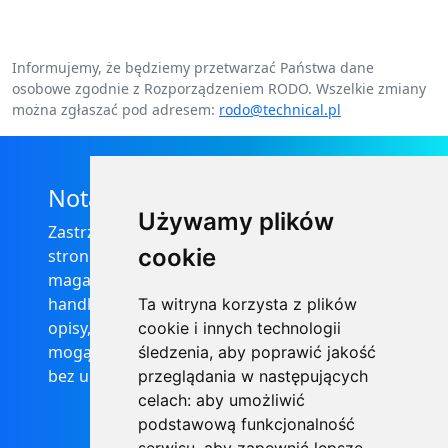
Informujemy, że będziemy przetwarzać Państwa dane
osobowe zgodnie z Rozporządzeniem RODO. Wszelkie zmiany
można zgłaszać pod adresem:
rodo@technical.pl
Nota prawna
Używamy plików
Zastrzega się, że informacje zamieszczone na
cookie
stronie internetowej https://informator-
magazynowy.technical.pl/ nie stanowią oferty
handlowej w rozumieniu prawa, ponadto
Ta witryna korzysta z plików
opisy, dane techniczne i pozostałe informacje
cookie i innych technologii
mogą ulec zmianie bez podania przyczyny i
śledzenia, aby poprawić jakość
bez uprzedzenia.
przeglądania w następujących
celach:
aby umożliwić
podstawową funkcjonalność