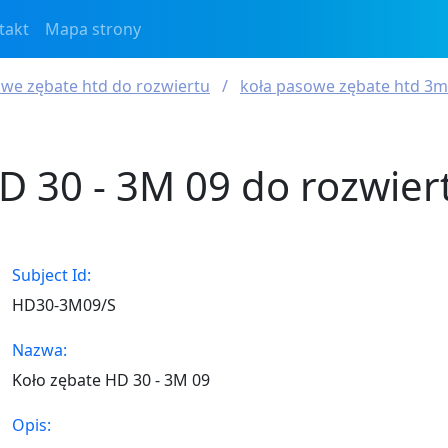
takt
Mapa strony
owe zębate htd do rozwiertu
koła pasowe zębate htd 3m
D 30 - 3M 09 do rozwier
Subject Id:
HD30-3M09/S
Nazwa:
Koło zębate HD 30 - 3M 09
Opis: