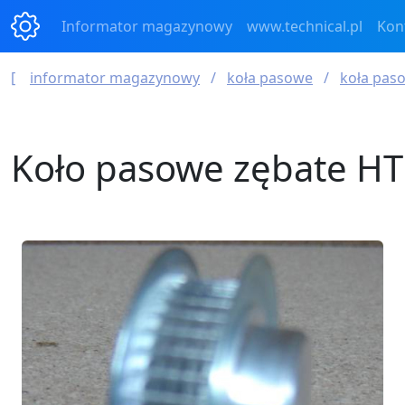
Informator magazynowy
www.technical.pl
Kon
informator magazynowy
koła pasowe
koła pas
Koło pasowe zębate HT