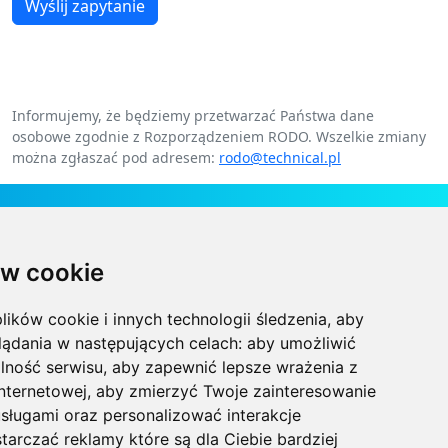
Wyślij zapytanie
Informujemy, że będziemy przetwarzać Państwa dane
osobowe zgodnie z Rozporządzeniem RODO. Wszelkie zmiany
można zgłaszać pod adresem:
rodo@technical.pl
Kontakt
w cookie
Technical Grzegorz Tęgos
Polska, 62-600 Koło, ul. Toruńska 212
lików cookie i innych technologii śledzenia, aby
NIP 666-137-75-84, REGON 310288700
lądania w następujących celach:
aby umożliwić
lność serwisu
,
aby zapewnić lepsze wrażenia z
+48 63-27-25-478
internetowej
,
aby zmierzyć Twoje zainteresowanie
sługami oraz personalizować interakcje
biuro@technical.pl
tarczać reklamy które są dla Ciebie bardziej