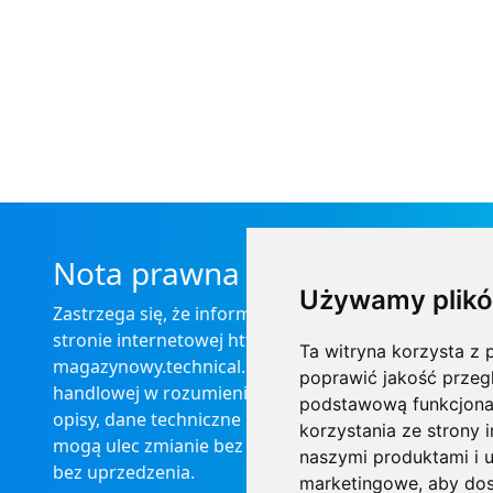
Nota prawna
Używamy plikó
Zastrzega się, że informacje zamieszczone na
stronie internetowej https://informator-
Ta witryna korzysta z p
magazynowy.technical.pl/ nie stanowią oferty
poprawić jakość przeg
handlowej w rozumieniu prawa, ponadto
podstawową funkcjona
opisy, dane techniczne i pozostałe informacje
korzystania ze strony 
mogą ulec zmianie bez podania przyczyny i
naszymi produktami i u
bez uprzedzenia.
marketingowe
,
aby dos