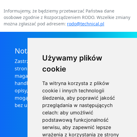
Informujemy, że będziemy przetwarzać Państwa dane
osobowe zgodnie z Rozporządzeniem RODO. Wszelkie zmiany
można zgłaszać pod adresem:
rodo@technical.pl
Nota prawna
Używamy plików
Zastrzega się, że informacje zamieszczone na
cookie
stronie internetowej https://informator-
magazynowy.technical.pl/ nie stanowią oferty
handlowej w rozumieniu prawa, ponadto
Ta witryna korzysta z plików
opisy, dane techniczne i pozostałe informacje
cookie i innych technologii
mogą ulec zmianie bez podania przyczyny i
śledzenia, aby poprawić jakość
bez uprzedzenia.
przeglądania w następujących
celach:
aby umożliwić
podstawową funkcjonalność
serwisu
,
aby zapewnić lepsze
wrażenia z korzystania ze strony