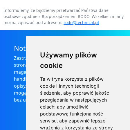
Informujemy, że będziemy przetwarzać Państwa dane
osobowe zgodnie z Rozporządzeniem RODO. Wszelkie zmiany
można zgłaszać pod adresem:
rodo@technical.pl
Nota prawna
Używamy plików
Zastrzega się, że informacje zamieszczone na
cookie
stronie internetowej https://informator-
magazynowy.technical.pl/ nie stanowią oferty
handlowej w rozumieniu prawa, ponadto
Ta witryna korzysta z plików
opisy, dane techniczne i pozostałe informacje
cookie i innych technologii
mogą ulec zmianie bez podania przyczyny i
śledzenia, aby poprawić jakość
bez uprzedzenia.
przeglądania w następujących
celach:
aby umożliwić
podstawową funkcjonalność
serwisu
,
aby zapewnić lepsze
wrażenia z korzystania ze strony