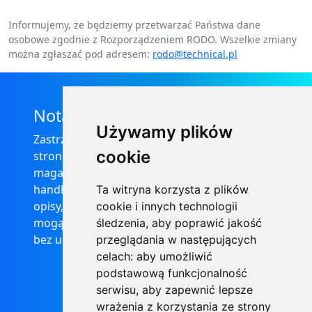
Informujemy, że będziemy przetwarzać Państwa dane
osobowe zgodnie z Rozporządzeniem RODO. Wszelkie zmiany
można zgłaszać pod adresem:
rodo@technical.pl
Nota prawna
Używamy plików
Zastrzega się, że informacje zamieszczone na
cookie
stronie internetowej https://informator-
magazynowy.technical.pl/ nie stanowią oferty
handlowej w rozumieniu prawa, ponadto
Ta witryna korzysta z plików
opisy, dane techniczne i pozostałe informacje
cookie i innych technologii
mogą ulec zmianie bez podania przyczyny i
śledzenia, aby poprawić jakość
bez uprzedzenia.
przeglądania w następujących
celach:
aby umożliwić
podstawową funkcjonalność
serwisu
,
aby zapewnić lepsze
wrażenia z korzystania ze strony