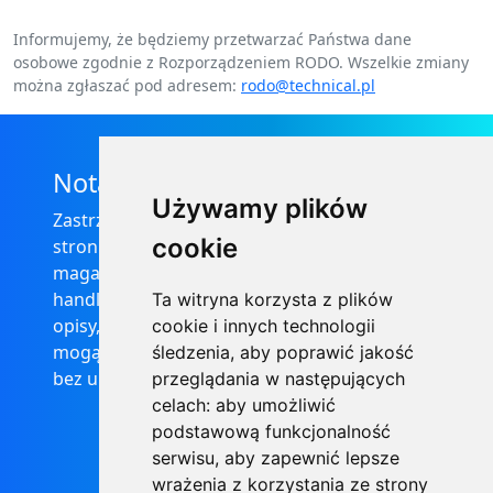
Informujemy, że będziemy przetwarzać Państwa dane
osobowe zgodnie z Rozporządzeniem RODO. Wszelkie zmiany
można zgłaszać pod adresem:
rodo@technical.pl
Nota prawna
Używamy plików
Zastrzega się, że informacje zamieszczone na
cookie
stronie internetowej https://informator-
magazynowy.technical.pl/ nie stanowią oferty
handlowej w rozumieniu prawa, ponadto
Ta witryna korzysta z plików
opisy, dane techniczne i pozostałe informacje
cookie i innych technologii
mogą ulec zmianie bez podania przyczyny i
śledzenia, aby poprawić jakość
bez uprzedzenia.
przeglądania w następujących
celach:
aby umożliwić
podstawową funkcjonalność
serwisu
,
aby zapewnić lepsze
wrażenia z korzystania ze strony