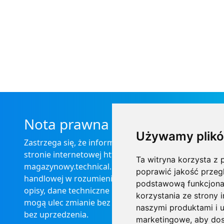
Nota prawna
Używamy plikó
Zastrzega się, że informacje zamieszczone na
stronie internetowej https://informator-
Ta witryna korzysta z p
magazynowy.technical.pl/ nie stanowią oferty
poprawić jakość przeg
handlowej w rozumieniu prawa, ponadto
podstawową funkcjona
opisy, dane techniczne i pozostałe informacje
korzystania ze strony 
mogą ulec zmianie bez podania przyczyny i
naszymi produktami i u
bez uprzedzenia.
marketingowe
,
aby dos