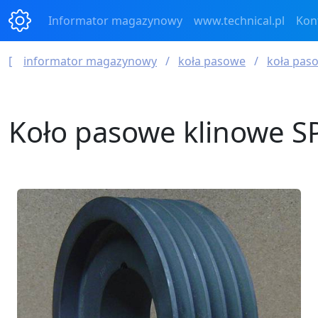
Informator magazynowy
www.technical.pl
Kon
informator magazynowy
koła pasowe
koła paso
Koło pasowe klinowe SP