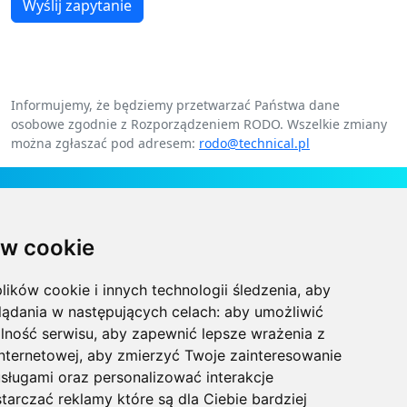
Wyślij zapytanie
Informujemy, że będziemy przetwarzać Państwa dane
osobowe zgodnie z Rozporządzeniem RODO. Wszelkie zmiany
można zgłaszać pod adresem:
rodo@technical.pl
Kontakt
w cookie
Technical Grzegorz Tęgos
Polska, 62-600 Koło, ul. Toruńska 212
lików cookie i innych technologii śledzenia, aby
NIP 666-137-75-84, REGON 310288700
lądania w następujących celach:
aby umożliwić
lność serwisu
,
aby zapewnić lepsze wrażenia z
+48 63-27-25-478
internetowej
,
aby zmierzyć Twoje zainteresowanie
sługami oraz personalizować interakcje
biuro@technical.pl
tarczać reklamy które są dla Ciebie bardziej