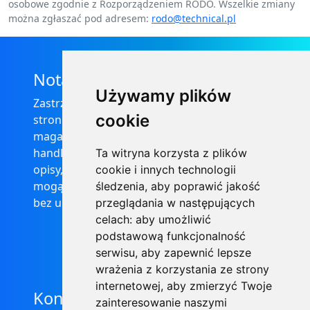
osobowe zgodnie z Rozporządzeniem RODO. Wszelkie zmiany
można zgłaszać pod adresem:
rodo@technical.pl
Nota prawna
Używamy plików
Zastrzega się, że informacje zamieszczone na
cookie
stronie internetowej https://informator-
magazynowy.technical.pl/ nie stanowią oferty
handlowej w rozumieniu prawa, ponadto
Ta witryna korzysta z plików
opisy, dane techniczne i pozostałe informacje
cookie i innych technologii
mogą ulec zmianie bez podania przyczyny i
śledzenia, aby poprawić jakość
bez uprzedzenia.
przeglądania w następujących
celach:
aby umożliwić
podstawową funkcjonalność
serwisu
,
aby zapewnić lepsze
wrażenia z korzystania ze strony
internetowej
,
aby zmierzyć Twoje
Kontakt
zainteresowanie naszymi