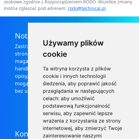
osobowe zgodnie z Rozporządzeniem RODO. Wszelkie zmiany
można zgłaszać pod adresem:
rodo@technical.pl
Nota prawna
Używamy plików
Zastrzega się, że informacje zamieszczone na
cookie
stronie internetowej https://informator-
magazynowy.technical.pl/ nie stanowią oferty
handlowej w rozumieniu prawa, ponadto
Ta witryna korzysta z plików
opisy, dane techniczne i pozostałe informacje
cookie i innych technologii
mogą ulec zmianie bez podania przyczyny i
śledzenia, aby poprawić jakość
bez uprzedzenia.
przeglądania w następujących
celach:
aby umożliwić
podstawową funkcjonalność
serwisu
,
aby zapewnić lepsze
wrażenia z korzystania ze strony
internetowej
,
aby zmierzyć Twoje
Kontakt
zainteresowanie naszymi