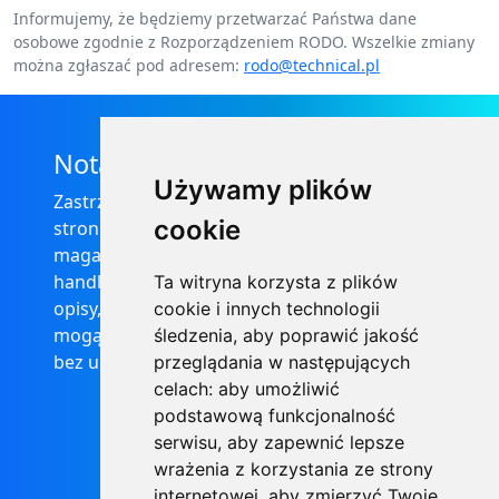
Informujemy, że będziemy przetwarzać Państwa dane
osobowe zgodnie z Rozporządzeniem RODO. Wszelkie zmiany
można zgłaszać pod adresem:
rodo@technical.pl
Nota prawna
Używamy plików
Zastrzega się, że informacje zamieszczone na
cookie
stronie internetowej https://informator-
magazynowy.technical.pl/ nie stanowią oferty
handlowej w rozumieniu prawa, ponadto
Ta witryna korzysta z plików
opisy, dane techniczne i pozostałe informacje
cookie i innych technologii
mogą ulec zmianie bez podania przyczyny i
śledzenia, aby poprawić jakość
bez uprzedzenia.
przeglądania w następujących
celach:
aby umożliwić
podstawową funkcjonalność
serwisu
,
aby zapewnić lepsze
wrażenia z korzystania ze strony
internetowej
,
aby zmierzyć Twoje