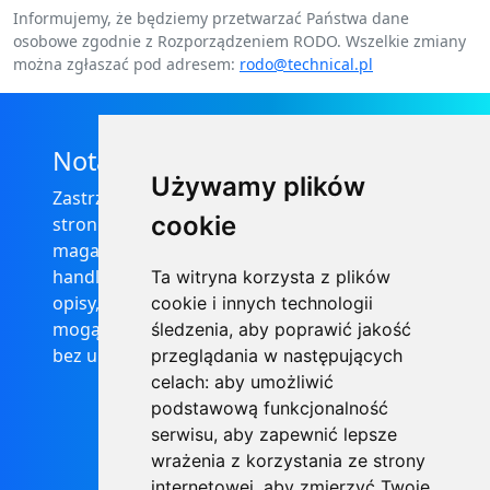
Informujemy, że będziemy przetwarzać Państwa dane
osobowe zgodnie z Rozporządzeniem RODO. Wszelkie zmiany
można zgłaszać pod adresem:
rodo@technical.pl
Nota prawna
Używamy plików
Zastrzega się, że informacje zamieszczone na
cookie
stronie internetowej https://informator-
magazynowy.technical.pl/ nie stanowią oferty
handlowej w rozumieniu prawa, ponadto
Ta witryna korzysta z plików
opisy, dane techniczne i pozostałe informacje
cookie i innych technologii
mogą ulec zmianie bez podania przyczyny i
śledzenia, aby poprawić jakość
bez uprzedzenia.
przeglądania w następujących
celach:
aby umożliwić
podstawową funkcjonalność
serwisu
,
aby zapewnić lepsze
wrażenia z korzystania ze strony
internetowej
,
aby zmierzyć Twoje