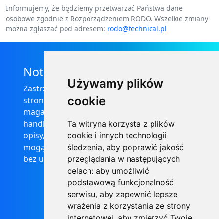
Informujemy, że będziemy przetwarzać Państwa dane
osobowe zgodnie z Rozporządzeniem RODO. Wszelkie zmiany
można zgłaszać pod adresem:
rodo@technical.pl
Nota prawna
Używamy plików
Zastrzega się, że informacje zamieszczone na
cookie
stronie internetowej https://informator-
magazynowy.technical.pl/ nie stanowią oferty
handlowej w rozumieniu prawa, ponadto
Ta witryna korzysta z plików
opisy, dane techniczne i pozostałe informacje
cookie i innych technologii
mogą ulec zmianie bez podania przyczyny i
śledzenia, aby poprawić jakość
bez uprzedzenia.
przeglądania w następujących
celach:
aby umożliwić
podstawową funkcjonalność
serwisu
,
aby zapewnić lepsze
wrażenia z korzystania ze strony
internetowej
,
aby zmierzyć Twoje