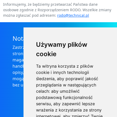
Informujemy, że będziemy przetwarzać Państwa dane
osobowe zgodnie z Rozporządzeniem RODO. Wszelkie zmiany
można zgłaszać pod adresem:
rodo@technical.pl
Nota prawna
Używamy plików
Zastrzega się, że informacje zamieszczone na
cookie
stronie internetowej https://informator-
magazynowy.technical.pl/ nie stanowią oferty
handlowej w rozumieniu prawa, ponadto
Ta witryna korzysta z plików
opisy, dane techniczne i pozostałe informacje
cookie i innych technologii
mogą ulec zmianie bez podania przyczyny i
śledzenia, aby poprawić jakość
bez uprzedzenia.
przeglądania w następujących
celach:
aby umożliwić
podstawową funkcjonalność
serwisu
,
aby zapewnić lepsze
wrażenia z korzystania ze strony
internetowej
,
aby zmierzyć Twoje