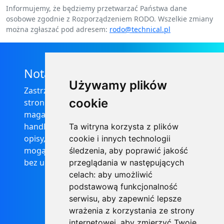
Informujemy, że będziemy przetwarzać Państwa dane
osobowe zgodnie z Rozporządzeniem RODO. Wszelkie zmiany
można zgłaszać pod adresem:
rodo@technical.pl
Nota prawna
Używamy plików
Zastrzega się, że informacje zamieszczone na
cookie
stronie internetowej https://informator-
magazynowy.technical.pl/ nie stanowią oferty
handlowej w rozumieniu prawa, ponadto
Ta witryna korzysta z plików
opisy, dane techniczne i pozostałe informacje
cookie i innych technologii
mogą ulec zmianie bez podania przyczyny i
śledzenia, aby poprawić jakość
bez uprzedzenia.
przeglądania w następujących
celach:
aby umożliwić
podstawową funkcjonalność
serwisu
,
aby zapewnić lepsze
wrażenia z korzystania ze strony
internetowej
,
aby zmierzyć Twoje