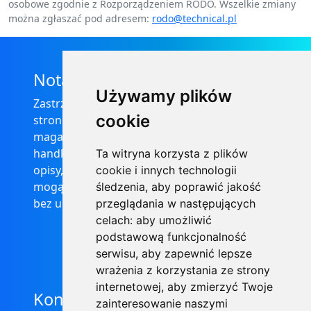
osobowe zgodnie z Rozporządzeniem RODO. Wszelkie zmiany
można zgłaszać pod adresem:
rodo@technical.pl
Nota prawna
Używamy plików
Zastrzega się, że informacje zamieszczone na
cookie
stronie internetowej https://informator-
magazynowy.technical.pl/ nie stanowią oferty
handlowej w rozumieniu prawa, ponadto
Ta witryna korzysta z plików
opisy, dane techniczne i pozostałe informacje
cookie i innych technologii
mogą ulec zmianie bez podania przyczyny i
śledzenia, aby poprawić jakość
bez uprzedzenia.
przeglądania w następujących
celach:
aby umożliwić
podstawową funkcjonalność
serwisu
,
aby zapewnić lepsze
wrażenia z korzystania ze strony
internetowej
,
aby zmierzyć Twoje
Kontakt
zainteresowanie naszymi