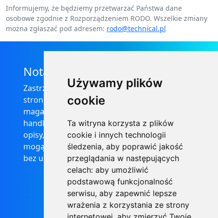
Informujemy, że będziemy przetwarzać Państwa dane
osobowe zgodnie z Rozporządzeniem RODO. Wszelkie zmiany
można zgłaszać pod adresem:
rodo@technical.pl
Nota prawna
Używamy plików
Zastrzega się, że informacje zamieszczone na
cookie
stronie internetowej https://informator-
magazynowy.technical.pl/ nie stanowią oferty
handlowej w rozumieniu prawa, ponadto
Ta witryna korzysta z plików
opisy, dane techniczne i pozostałe informacje
cookie i innych technologii
mogą ulec zmianie bez podania przyczyny i
śledzenia, aby poprawić jakość
bez uprzedzenia.
przeglądania w następujących
celach:
aby umożliwić
podstawową funkcjonalność
serwisu
,
aby zapewnić lepsze
wrażenia z korzystania ze strony
internetowej
,
aby zmierzyć Twoje