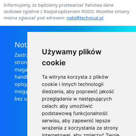
Informujemy, że będziemy przetwarzać Państwa dane
osobowe zgodnie z Rozporządzeniem RODO. Wszelkie zmiany
można zgłaszać pod adresem:
rodo@technical.pl
Nota prawna
Używamy plików
Zastrzega się, że informacje zamieszczone na
cookie
stronie internetowej https://informator-
magazynowy.technical.pl/ nie stanowią oferty
handlowej w rozumieniu prawa, ponadto
Ta witryna korzysta z plików
opisy, dane techniczne i pozostałe informacje
cookie i innych technologii
mogą ulec zmianie bez podania przyczyny i
śledzenia, aby poprawić jakość
bez uprzedzenia.
przeglądania w następujących
celach:
aby umożliwić
podstawową funkcjonalność
serwisu
,
aby zapewnić lepsze
wrażenia z korzystania ze strony
internetowej
,
aby zmierzyć Twoje