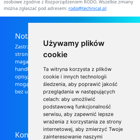
osobowe zgodnie z Rozporządzeniem RODO. Wszelkie zmiany
można zgłaszać pod adresem:
rodo@technical.pl
Nota prawna
Używamy plików
Zastrzega się, że informacje zamieszczone na
cookie
stronie internetowej https://informator-
magazynowy.technical.pl/ nie stanowią oferty
handlowej w rozumieniu prawa, ponadto
Ta witryna korzysta z plików
opisy, dane techniczne i pozostałe informacje
cookie i innych technologii
mogą ulec zmianie bez podania przyczyny i
śledzenia, aby poprawić jakość
bez uprzedzenia.
przeglądania w następujących
celach:
aby umożliwić
podstawową funkcjonalność
serwisu
,
aby zapewnić lepsze
wrażenia z korzystania ze strony
internetowej
,
aby zmierzyć Twoje
Kontakt
zainteresowanie naszymi