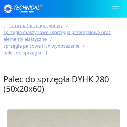
informator magazynowy
sprzęgła maszynowe i sprzęgła przemysłowe oraz
elementy elastyczne
sprzęgła palcowe i ich wyposażenie
palec do sprzęgła
Palec do sprzęgła DYHK 280
(50x20x60)