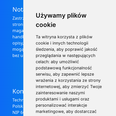
Nota prawna
Używamy plików
Zastrzega się, że informacje zamieszczone na
cookie
stronie internetowej https://informator-
magazynowy.technical.pl/ nie stanowią oferty
handlowej w rozumieniu prawa, ponadto
Ta witryna korzysta z plików
opisy, dane techniczne i pozostałe informacje
cookie i innych technologii
mogą ulec zmianie bez podania przyczyny i
śledzenia, aby poprawić jakość
bez uprzedzenia.
przeglądania w następujących
celach:
aby umożliwić
podstawową funkcjonalność
serwisu
,
aby zapewnić lepsze
wrażenia z korzystania ze strony
internetowej
,
aby zmierzyć Twoje
Kontakt
zainteresowanie naszymi
produktami i usługami oraz
Technical Grzegorz Tęgos
personalizować interakcje
Polska, 62-600 Koło, ul. Toruńska 212
marketingowe
,
aby dostarczać
NIP 666-137-75-84, REGON 310288700