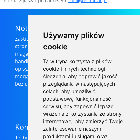
można zgłaszać pod adresem:
rodo@technical.pl
Nota prawna
Używamy plików
Zastrzega się, że informacje zamieszczone na
cookie
stronie internetowej https://informator-
magazynowy.technical.pl/ nie stanowią oferty
handlowej w rozumieniu prawa, ponadto
Ta witryna korzysta z plików
opisy, dane techniczne i pozostałe informacje
cookie i innych technologii
mogą ulec zmianie bez podania przyczyny i
śledzenia, aby poprawić jakość
bez uprzedzenia.
przeglądania w następujących
celach:
aby umożliwić
podstawową funkcjonalność
serwisu
,
aby zapewnić lepsze
wrażenia z korzystania ze strony
internetowej
,
aby zmierzyć Twoje
Kontakt
zainteresowanie naszymi
produktami i usługami oraz
Technical Grzegorz Tęgos