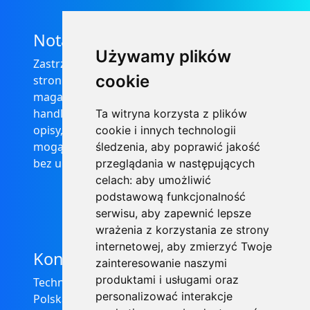
Nota prawna
Używamy plików
Zastrzega się, że informacje zamieszczone na
cookie
stronie internetowej https://informator-
magazynowy.technical.pl/ nie stanowią oferty
handlowej w rozumieniu prawa, ponadto
Ta witryna korzysta z plików
opisy, dane techniczne i pozostałe informacje
cookie i innych technologii
mogą ulec zmianie bez podania przyczyny i
śledzenia, aby poprawić jakość
bez uprzedzenia.
przeglądania w następujących
celach:
aby umożliwić
podstawową funkcjonalność
serwisu
,
aby zapewnić lepsze
wrażenia z korzystania ze strony
internetowej
,
aby zmierzyć Twoje
Kontakt
zainteresowanie naszymi
produktami i usługami oraz
Technical Grzegorz Tęgos
personalizować interakcje
Polska, 62-600 Koło, ul. Toruńska 212