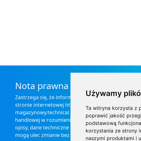
Nota prawna
Używamy plikó
Zastrzega się, że informacje zamieszczone na
stronie internetowej https://informator-
Ta witryna korzysta z p
magazynowy.technical.pl/ nie stanowią oferty
poprawić jakość przeg
handlowej w rozumieniu prawa, ponadto
podstawową funkcjona
opisy, dane techniczne i pozostałe informacje
korzystania ze strony 
mogą ulec zmianie bez podania przyczyny i
naszymi produktami i u