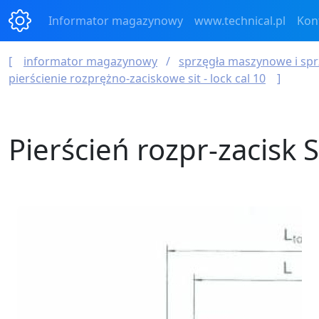
Informator magazynowy
www.technical.pl
Kon
informator magazynowy
sprzęgła maszynowe i spr
pierścienie rozprężno-zaciskowe sit - lock cal 10
Pierścień rozpr-zacisk 