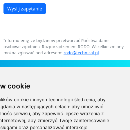
Wyślij zapytanie
Informujemy, że będziemy przetwarzać Państwa dane
osobowe zgodnie z Rozporządzeniem RODO. Wszelkie zmiany
można zgłaszać pod adresem:
rodo@technical.pl
Kontakt
w cookie
Technical Grzegorz Tęgos
Polska, 62-600 Koło, ul. Toruńska 212
lików cookie i innych technologii śledzenia, aby
NIP 666-137-75-84, REGON 310288700
lądania w następujących celach:
aby umożliwić
lność serwisu
,
aby zapewnić lepsze wrażenia z
+48 63-27-25-478
internetowej
,
aby zmierzyć Twoje zainteresowanie
sługami oraz personalizować interakcje