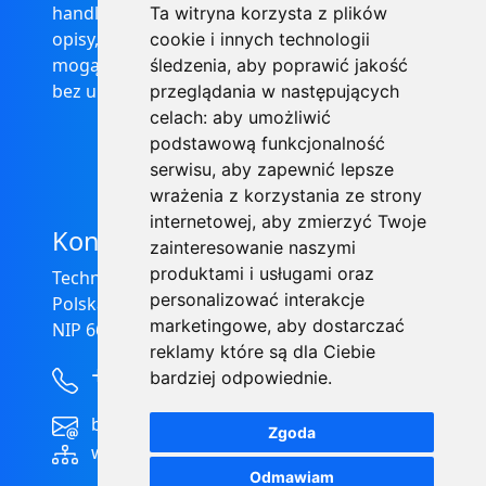
handlowej w rozumieniu prawa, ponadto
Ta witryna korzysta z plików
opisy, dane techniczne i pozostałe informacje
cookie i innych technologii
mogą ulec zmianie bez podania przyczyny i
śledzenia, aby poprawić jakość
bez uprzedzenia.
przeglądania w następujących
celach:
aby umożliwić
podstawową funkcjonalność
serwisu
,
aby zapewnić lepsze
wrażenia z korzystania ze strony
internetowej
,
aby zmierzyć Twoje
Kontakt
zainteresowanie naszymi
produktami i usługami oraz
Technical Grzegorz Tęgos
personalizować interakcje
Polska, 62-600 Koło, ul. Toruńska 212
marketingowe
,
aby dostarczać
NIP 666-137-75-84, REGON 310288700
reklamy które są dla Ciebie
+48 63-27-25-478
bardziej odpowiednie
.
biuro@technical.pl
Zgoda
www.technical.pl
Odmawiam