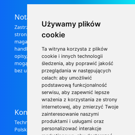
Nota prawna
Używamy plików
Zastrzega się, że informacje zamieszczone na
cookie
stronie internetowej https://informator-
magazynowy.technical.pl/ nie stanowią oferty
handlowej w rozumieniu prawa, ponadto
Ta witryna korzysta z plików
opisy, dane techniczne i pozostałe informacje
cookie i innych technologii
mogą ulec zmianie bez podania przyczyny i
śledzenia, aby poprawić jakość
bez uprzedzenia.
przeglądania w następujących
celach:
aby umożliwić
podstawową funkcjonalność
serwisu
,
aby zapewnić lepsze
wrażenia z korzystania ze strony
internetowej
,
aby zmierzyć Twoje
Kontakt
zainteresowanie naszymi
produktami i usługami oraz
Technical Grzegorz Tęgos
personalizować interakcje
Polska, 62-600 Koło, ul. Toruńska 212