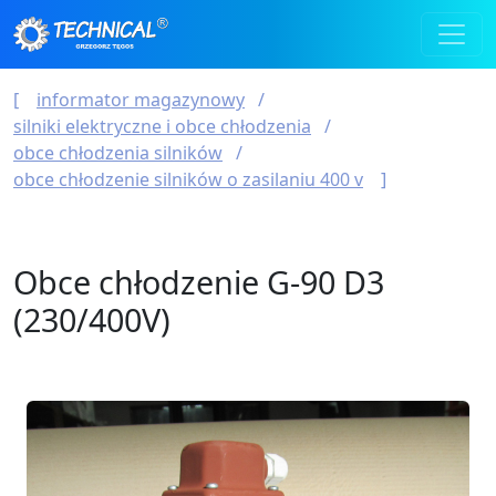
informator magazynowy
silniki elektryczne i obce chłodzenia
obce chłodzenia silników
obce chłodzenie silników o zasilaniu 400 v
Obce chłodzenie G-90 D3
(230/400V)