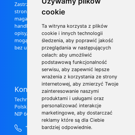
Używamy plików
Zastrzega się, że informacje zamieszczone na
cookie
stronie internetowej https://informator-
magazynowy.technical.pl/ nie stanowią oferty
handlowej w rozumieniu prawa, ponadto
Ta witryna korzysta z plików
opisy, dane techniczne i pozostałe informacje
cookie i innych technologii
mogą ulec zmianie bez podania przyczyny i
śledzenia, aby poprawić jakość
bez uprzedzenia.
przeglądania w następujących
celach:
aby umożliwić
podstawową funkcjonalność
serwisu
,
aby zapewnić lepsze
wrażenia z korzystania ze strony
internetowej
,
aby zmierzyć Twoje
Kontakt
zainteresowanie naszymi
produktami i usługami oraz
Technical Grzegorz Tęgos
personalizować interakcje
Polska, 62-600 Koło, ul. Toruńska 212
marketingowe
,
aby dostarczać
NIP 666-137-75-84, REGON 310288700
reklamy które są dla Ciebie
+48 63-27-25-478
bardziej odpowiednie
.