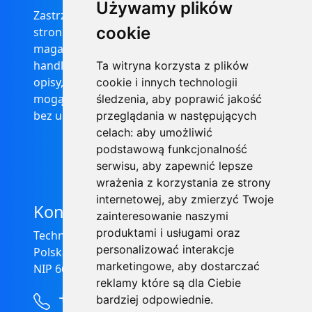
Używamy plików
Zastrzega się, że informacje zamieszczone na
cookie
stronie internetowej https://informator-
magazynowy.technical.pl/ nie stanowią oferty
handlowej w rozumieniu prawa, ponadto
Ta witryna korzysta z plików
opisy, dane techniczne i pozostałe informacje
cookie i innych technologii
mogą ulec zmianie bez podania przyczyny i
śledzenia, aby poprawić jakość
bez uprzedzenia.
przeglądania w następujących
celach:
aby umożliwić
podstawową funkcjonalność
serwisu
,
aby zapewnić lepsze
wrażenia z korzystania ze strony
internetowej
,
aby zmierzyć Twoje
Kontakt
zainteresowanie naszymi
produktami i usługami oraz
Technical Grzegorz Tęgos
personalizować interakcje
Polska, 62-600 Koło, ul. Toruńska 212
marketingowe
,
aby dostarczać
NIP 666-137-75-84, REGON 310288700
reklamy które są dla Ciebie
+48 63-27-25-478
bardziej odpowiednie
.