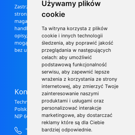
Używamy plików
Zastrzega się, że informacje zamieszczone na
cookie
stronie internetowej https://informator-
magazynowy.technical.pl/ nie stanowią oferty
handlowej w rozumieniu prawa, ponadto
Ta witryna korzysta z plików
opisy, dane techniczne i pozostałe informacje
cookie i innych technologii
mogą ulec zmianie bez podania przyczyny i
śledzenia, aby poprawić jakość
bez uprzedzenia.
przeglądania w następujących
celach:
aby umożliwić
podstawową funkcjonalność
serwisu
,
aby zapewnić lepsze
wrażenia z korzystania ze strony
internetowej
,
aby zmierzyć Twoje
Kontakt
zainteresowanie naszymi
produktami i usługami oraz
Technical Grzegorz Tęgos
personalizować interakcje
Polska, 62-600 Koło, ul. Toruńska 212
marketingowe
,
aby dostarczać
NIP 666-137-75-84, REGON 310288700
reklamy które są dla Ciebie
+48 63-27-25-478
bardziej odpowiednie
.