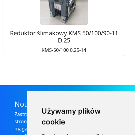
Reduktor ślimakowy KMS 50/100/90-11
D.25
KMS-50/100 0,25-14
Nota prawna
Używamy plików
Zastrzega się, że informacje zamieszczone na
cookie
stronie internetowej https://informator-
magazynowy.technical.pl/ nie stanowią oferty