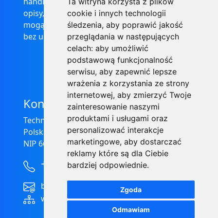
handlowej w rozumieniu prawa, ponadto
Ta witryna korzysta z plików
opisy, dane techniczne i pozostałe informacje
cookie i innych technologii
mogą ulec zmianie bez podania przyczyny i
śledzenia, aby poprawić jakość
bez uprzedzenia.
przeglądania w następujących
celach:
aby umożliwić
podstawową funkcjonalność
serwisu
,
aby zapewnić lepsze
wrażenia z korzystania ze strony
internetowej
,
aby zmierzyć Twoje
Kontakt
zainteresowanie naszymi
produktami i usługami oraz
Technical Grzegorz Tęgos
personalizować interakcje
Polska, 62-600 Koło, ul. Toruńska 212
marketingowe
,
aby dostarczać
NIP 666-137-75-84, REGON 310288700
reklamy które są dla Ciebie
+48 63-27-25-478
bardziej odpowiednie
.
biuro@technical.pl
Zgoda
www.technical.pl
Odmawiam