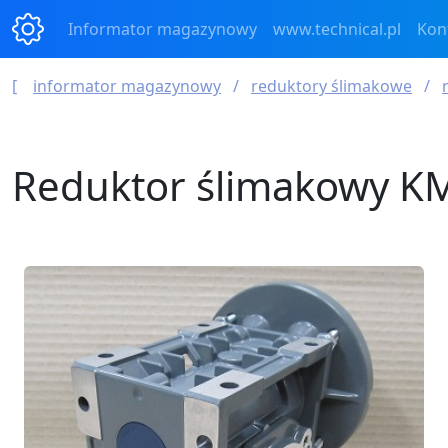
Informator magazynowy
www.technical.pl
Kon
informator magazynowy
reduktory ślimakowe
Reduktor ślimakowy KM