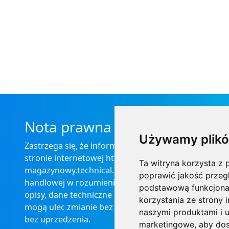
Nota prawna
Używamy plikó
Zastrzega się, że informacje zamieszczone na
stronie internetowej https://informator-
Ta witryna korzysta z p
magazynowy.technical.pl/ nie stanowią oferty
poprawić jakość przeg
handlowej w rozumieniu prawa, ponadto
podstawową funkcjona
opisy, dane techniczne i pozostałe informacje
korzystania ze strony 
mogą ulec zmianie bez podania przyczyny i
naszymi produktami i u
bez uprzedzenia.
marketingowe
,
aby dos