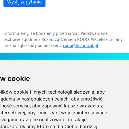
Wyślij zapytanie
Informujemy, że będziemy przetwarzać Państwa dane
osobowe zgodnie z Rozporządzeniem RODO. Wszelkie zmiany
można zgłaszać pod adresem:
rodo@technical.pl
Kontakt
w cookie
Technical Grzegorz Tęgos
Polska, 62-600 Koło, ul. Toruńska 212
lików cookie i innych technologii śledzenia, aby
NIP 666-137-75-84, REGON 310288700
lądania w następujących celach:
aby umożliwić
lność serwisu
,
aby zapewnić lepsze wrażenia z
+48 63-27-25-478
internetowej
,
aby zmierzyć Twoje zainteresowanie
sługami oraz personalizować interakcje
biuro@technical.pl
tarczać reklamy które są dla Ciebie bardziej