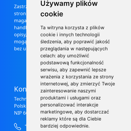
Używamy plików
Zastrzega się, że informacje zamieszczone na
cookie
stronie internetowej https://informator-
magazynowy.technical.pl/ nie stanowią oferty
handlowej w rozumieniu prawa, ponadto
Ta witryna korzysta z plików
opisy, dane techniczne i pozostałe informacje
cookie i innych technologii
mogą ulec zmianie bez podania przyczyny i
śledzenia, aby poprawić jakość
bez uprzedzenia.
przeglądania w następujących
celach:
aby umożliwić
podstawową funkcjonalność
serwisu
,
aby zapewnić lepsze
wrażenia z korzystania ze strony
internetowej
,
aby zmierzyć Twoje
Kontakt
zainteresowanie naszymi
produktami i usługami oraz
Technical Grzegorz Tęgos
personalizować interakcje
Polska, 62-600 Koło, ul. Toruńska 212
marketingowe
,
aby dostarczać
NIP 666-137-75-84, REGON 310288700
reklamy które są dla Ciebie
+48 63-27-25-478
bardziej odpowiednie
.