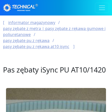
informator magazynowy
pasy zębate z metra | pasy zębate z rękawa gumowe i
poliuretanowe
pasy zębate pu z rękawa
pasy zębate pu z rękawa at10 isync
Pas zębaty iSync PU AT10/1420