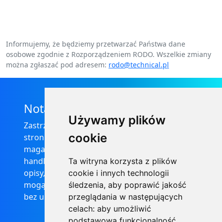
Informujemy, że będziemy przetwarzać Państwa dane
osobowe zgodnie z Rozporządzeniem RODO. Wszelkie zmiany
można zgłaszać pod adresem:
rodo@technical.pl
Nota prawna
Używamy plików
Zastrzega się, że informacje zamieszczone na
cookie
stronie internetowej https://informator-
magazynowy.technical.pl/ nie stanowią oferty
handlowej w rozumieniu prawa, ponadto
Ta witryna korzysta z plików
opisy, dane techniczne i pozostałe informacje
cookie i innych technologii
mogą ulec zmianie bez podania przyczyny i
śledzenia, aby poprawić jakość
bez uprzedzenia.
przeglądania w następujących
celach:
aby umożliwić
podstawową funkcjonalność