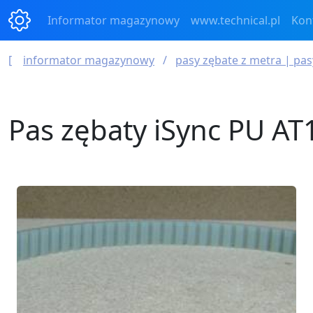
Informator magazynowy
www.technical.pl
Kon
informator magazynowy
pasy zębate z metra | pa
Pas zębaty iSync PU A