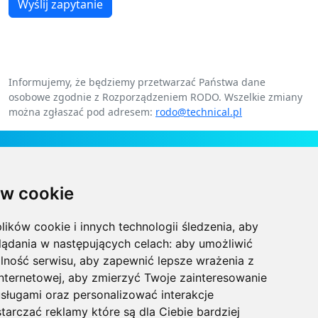
Wyślij zapytanie
Informujemy, że będziemy przetwarzać Państwa dane
osobowe zgodnie z Rozporządzeniem RODO. Wszelkie zmiany
można zgłaszać pod adresem:
rodo@technical.pl
Kontakt
w cookie
Technical Grzegorz Tęgos
Polska, 62-600 Koło, ul. Toruńska 212
lików cookie i innych technologii śledzenia, aby
NIP 666-137-75-84, REGON 310288700
lądania w następujących celach:
aby umożliwić
lność serwisu
,
aby zapewnić lepsze wrażenia z
+48 63-27-25-478
internetowej
,
aby zmierzyć Twoje zainteresowanie
sługami oraz personalizować interakcje
biuro@technical.pl
tarczać reklamy które są dla Ciebie bardziej