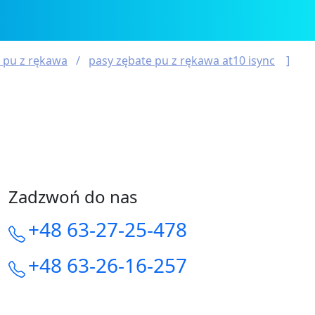
 pu z rękawa
pasy zębate pu z rękawa at10 isync
Zadzwoń do nas
+48 63-27-25-478
+48 63-26-16-257