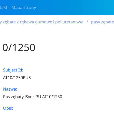
takt
Mapa strony
sy zębate z rękawa gumowe i poliuretanowe
pasy zębate
T10/1250
Subject Id:
AT10/1250PUS
Nazwa:
Pas zębaty iSync PU AT10/1250
Opis: