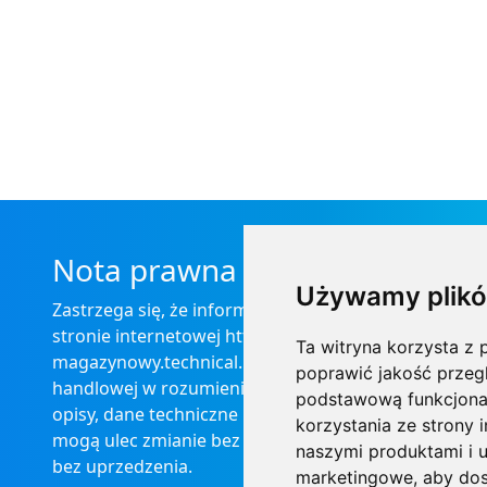
Nota prawna
Używamy plikó
Zastrzega się, że informacje zamieszczone na
stronie internetowej https://informator-
Ta witryna korzysta z p
magazynowy.technical.pl/ nie stanowią oferty
poprawić jakość przeg
handlowej w rozumieniu prawa, ponadto
podstawową funkcjona
opisy, dane techniczne i pozostałe informacje
korzystania ze strony 
mogą ulec zmianie bez podania przyczyny i
naszymi produktami i u
bez uprzedzenia.
marketingowe
,
aby dos