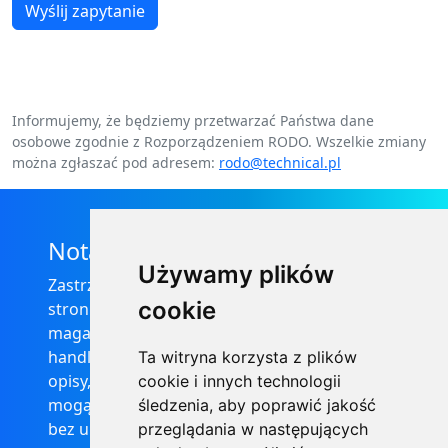
Wyślij zapytanie
Informujemy, że będziemy przetwarzać Państwa dane
osobowe zgodnie z Rozporządzeniem RODO. Wszelkie zmiany
można zgłaszać pod adresem:
rodo@technical.pl
Nota prawna
Używamy plików
Zastrzega się, że informacje zamieszczone na
cookie
stronie internetowej https://informator-
magazynowy.technical.pl/ nie stanowią oferty
handlowej w rozumieniu prawa, ponadto
Ta witryna korzysta z plików
opisy, dane techniczne i pozostałe informacje
cookie i innych technologii
mogą ulec zmianie bez podania przyczyny i
śledzenia, aby poprawić jakość
bez uprzedzenia.
przeglądania w następujących