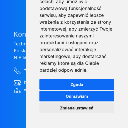
celach:
aby umożliwić
podstawową funkcjonalność
serwisu
,
aby zapewnić lepsze
wrażenia z korzystania ze strony
internetowej
,
aby zmierzyć Twoje
Kontakt
zainteresowanie naszymi
produktami i usługami oraz
Technical Grzegorz Tęgos
personalizować interakcje
Polska, 62-600 Koło, ul. Toruńska 212
marketingowe
,
aby dostarczać
NIP 666-137-75-84, REGON 310288700
reklamy które są dla Ciebie
+48 63-27-25-478
bardziej odpowiednie
.
biuro@technical.pl
Zgoda
www.technical.pl
Odmawiam
Zmiana ustawień
Copyright © 2023 - 2026
Technical