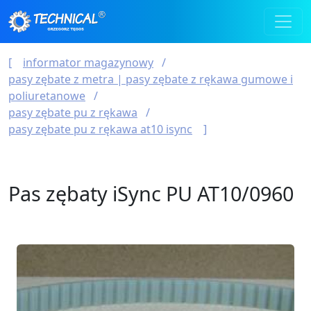
informator magazynowy
pasy zębate z metra | pasy zębate z rękawa gumowe i
poliuretanowe
pasy zębate pu z rękawa
pasy zębate pu z rękawa at10 isync
Pas zębaty iSync PU AT10/0960