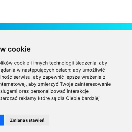
Kontakt
w cookie
Technical Grzegorz Tęgos
Polska, 62-600 Koło, ul. Toruńska 212
lików cookie i innych technologii śledzenia, aby
NIP 666-137-75-84, REGON 310288700
lądania w następujących celach:
aby umożliwić
lność serwisu
,
aby zapewnić lepsze wrażenia z
+48 63-27-25-478
internetowej
,
aby zmierzyć Twoje zainteresowanie
sługami oraz personalizować interakcje
biuro@technical.pl
tarczać reklamy które są dla Ciebie bardziej
www.technical.pl
Zmiana ustawień