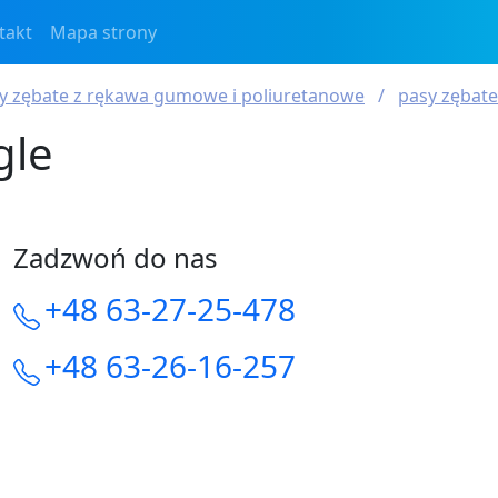
takt
Mapa strony
sy zębate z rękawa gumowe i poliuretanowe
pasy zębate
gle
Zadzwoń do nas
+48 63-27-25-478
+48 63-26-16-257