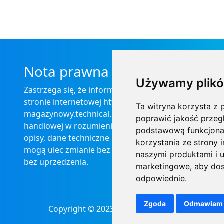
Nota prawna
Używamy plikó
Zastrzega się, że informacje zamieszczone na
stronie internetowej https://informator-
Ta witryna korzysta z p
magazynowy.technical.pl/ nie stanowią oferty
poprawić jakość przeg
handlowej w rozumieniu prawa, ponadto
podstawową funkcjona
opisy, dane techniczne i pozostałe informacje
korzystania ze strony 
mogą ulec zmianie bez podania przyczyny i
naszymi produktami i u
bez uprzedzenia.
marketingowe
,
aby dos
odpowiednie
.
Zgoda
Odmawiam
Copyright © 2023 - 2026
Technical