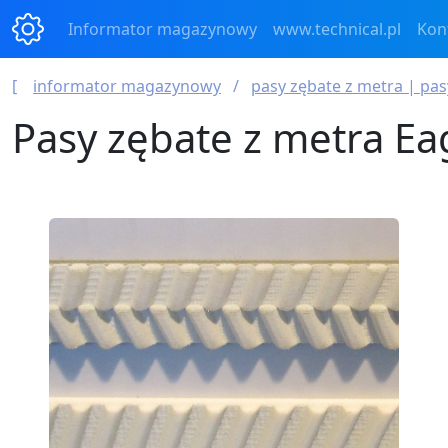
Informator magazynowy
www.technical.pl
Kon
informator magazynowy
pasy zębate z metra | pa
Pasy zębate z metra Ea