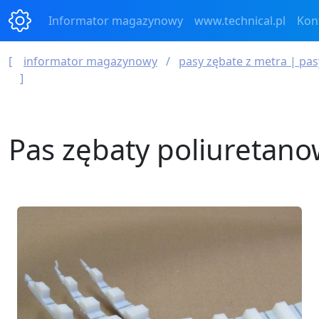
Informator magazynowy
www.technical.pl
Kon
informator magazynowy
pasy zębate z metra | pa
Pas zębaty poliuretano