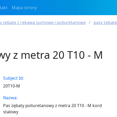
takt
Mapa strony
sy zębate z rękawa gumowe i poliuretanowe
pasy zębate
wy z metra 20 T10 - M
Subject Id:
20T10-M
Nazwa:
Pas zębaty poliuretanowy z metra 20 T10 - M kord
stalowy