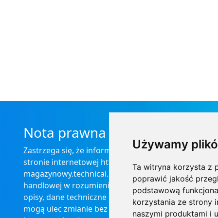
Nota prawna
Używamy plikó
Zastrzega się, że informacje zamieszczone na
stronie internetowej https://informator-
Ta witryna korzysta z p
magazynowy.technical.pl/ nie stanowią oferty
poprawić jakość przeg
handlowej w rozumieniu prawa, ponadto
podstawową funkcjona
opisy, dane techniczne i pozostałe informacje
korzystania ze strony 
mogą ulec zmianie bez podania przyczyny i
naszymi produktami i u