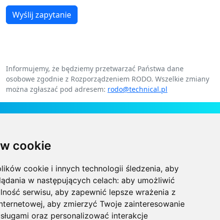
Wyślij zapytanie
Informujemy, że będziemy przetwarzać Państwa dane
osobowe zgodnie z Rozporządzeniem RODO. Wszelkie zmiany
można zgłaszać pod adresem:
rodo@technical.pl
Kontakt
w cookie
Technical Grzegorz Tęgos
Polska, 62-600 Koło, ul. Toruńska 212
lików cookie i innych technologii śledzenia, aby
NIP 666-137-75-84, REGON 310288700
lądania w następujących celach:
aby umożliwić
lność serwisu
,
aby zapewnić lepsze wrażenia z
+48 63-27-25-478
internetowej
,
aby zmierzyć Twoje zainteresowanie
sługami oraz personalizować interakcje