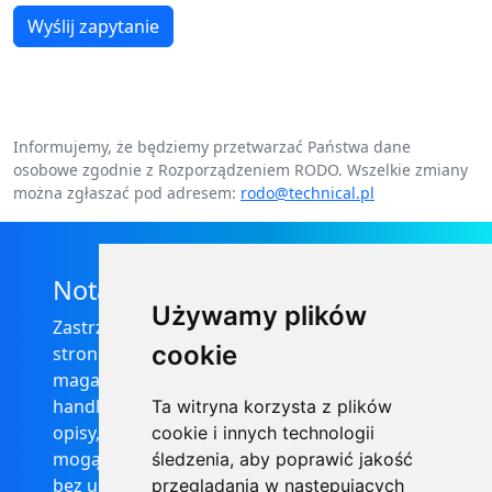
Wyślij zapytanie
Informujemy, że będziemy przetwarzać Państwa dane
osobowe zgodnie z Rozporządzeniem RODO. Wszelkie zmiany
można zgłaszać pod adresem:
rodo@technical.pl
Nota prawna
Używamy plików
Zastrzega się, że informacje zamieszczone na
cookie
stronie internetowej https://informator-
magazynowy.technical.pl/ nie stanowią oferty
handlowej w rozumieniu prawa, ponadto
Ta witryna korzysta z plików
opisy, dane techniczne i pozostałe informacje
cookie i innych technologii
mogą ulec zmianie bez podania przyczyny i
śledzenia, aby poprawić jakość
bez uprzedzenia.
przeglądania w następujących