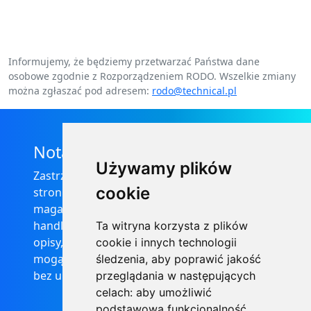
Informujemy, że będziemy przetwarzać Państwa dane
osobowe zgodnie z Rozporządzeniem RODO. Wszelkie zmiany
można zgłaszać pod adresem:
rodo@technical.pl
Nota prawna
Używamy plików
Zastrzega się, że informacje zamieszczone na
cookie
stronie internetowej https://informator-
magazynowy.technical.pl/ nie stanowią oferty
handlowej w rozumieniu prawa, ponadto
Ta witryna korzysta z plików
opisy, dane techniczne i pozostałe informacje
cookie i innych technologii
mogą ulec zmianie bez podania przyczyny i
śledzenia, aby poprawić jakość
bez uprzedzenia.
przeglądania w następujących
celach:
aby umożliwić
podstawową funkcjonalność