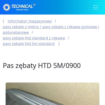
informator magazynowy
pasy zębate z metra | pasy zębate z rękawa gumowe i
poliuretanowe
pasy zębate htd standard z rękawa
pasy zębate htd 5m standard
Pas zębaty HTD 5M/0900