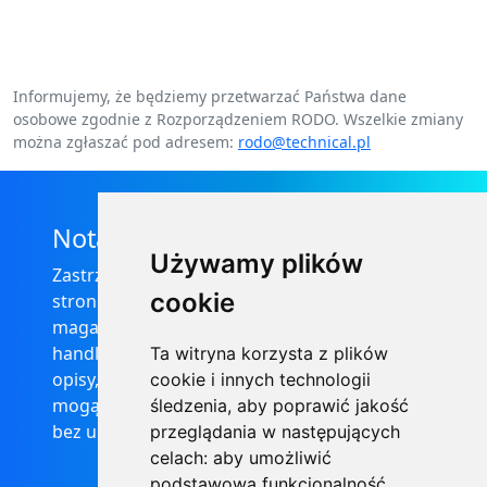
Informujemy, że będziemy przetwarzać Państwa dane
osobowe zgodnie z Rozporządzeniem RODO. Wszelkie zmiany
można zgłaszać pod adresem:
rodo@technical.pl
Nota prawna
Używamy plików
Zastrzega się, że informacje zamieszczone na
cookie
stronie internetowej https://informator-
magazynowy.technical.pl/ nie stanowią oferty
handlowej w rozumieniu prawa, ponadto
Ta witryna korzysta z plików
opisy, dane techniczne i pozostałe informacje
cookie i innych technologii
mogą ulec zmianie bez podania przyczyny i
śledzenia, aby poprawić jakość
bez uprzedzenia.
przeglądania w następujących
celach:
aby umożliwić
podstawową funkcjonalność